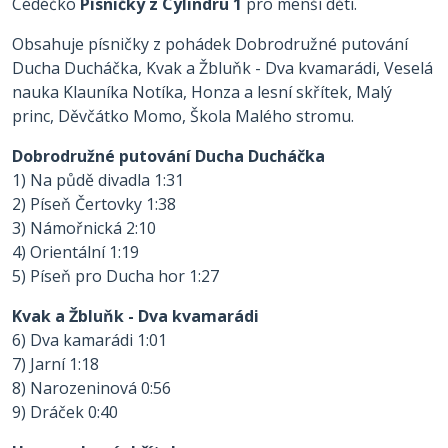
Cédéčko
Písničky z Cylindru 1
pro menší děti.
Obsahuje písničky z pohádek Dobrodružné putování
Ducha Ducháčka, Kvak a Žbluňk - Dva kvamarádi, Veselá
nauka Klauníka Notíka, Honza a lesní skřítek, Malý
princ, Děvčátko Momo, Škola Malého stromu.
Dobrodružné putování Ducha Ducháčka
1) Na půdě divadla 1:31
2) Píseň Čertovky 1:38
3) Námořnická 2:10
4) Orientální 1:19
5) Píseň pro Ducha hor 1:27
Kvak a Žbluňk - Dva kvamarádi
6) Dva kamarádi 1:01
7) Jarní 1:18
8) Narozeninová 0:56
9) Dráček 0:40