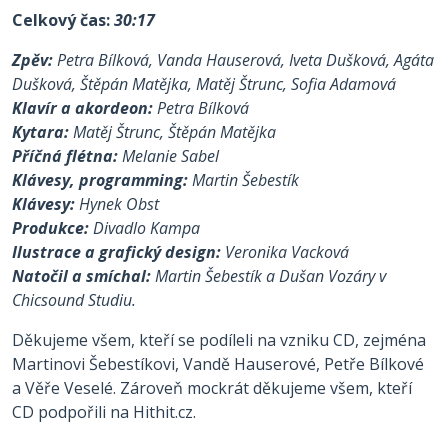
Celkový čas:
30:17
Zpěv:
Petra Bílková, Vanda Hauserová, Iveta Dušková, Agáta
Dušková, Štěpán Matějka, Matěj Štrunc, Sofia Adamová
Klavír a akordeon:
Petra Bílková
Kytara:
Matěj Štrunc, Štěpán Matějka
Příčná flétna:
Melanie Sabel
Klávesy, programming:
Martin Šebestík
Klávesy:
Hynek Obst
Produkce:
Divadlo Kampa
Ilustrace a grafický design:
Veronika Vacková
Natočil a smíchal:
Martin Šebestík a Dušan Vozáry v
Chicsound Studiu.
Děkujeme všem, kteří se podíleli na vzniku CD, zejména
Martinovi Šebestíkovi, Vandě Hauserové, Petře Bílkové
a Věře Veselé. Zároveň mockrát děkujeme všem, kteří
CD podpořili na Hithit.cz.