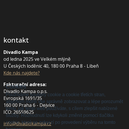
kontakt
Divadlo Kampa
od ledna 2025 ve Velkém mlýně
U Českých loděnic 40, 180 00 Praha 8 - Libeň
Kde nás najdete?
Fakturační adresa
:
Cookies
Divadlo Kampa o.p.s.
Používáme soubory cookie a cookie třetích stran,
Evropská 1691/35
abychom mohli vše správně zobrazovat a lépe porozumět
160 00 Praha 6 - Dejvice
tomu, jak tento web používáte, s cílem zlepšit nabízené
IČO: 26559625
služby. Rozhodnutí lze kdykoli změnit pomocí tlačítka
cookie, které se zobrazí po provedení výběru na tomto
info@divadlokampa.cz