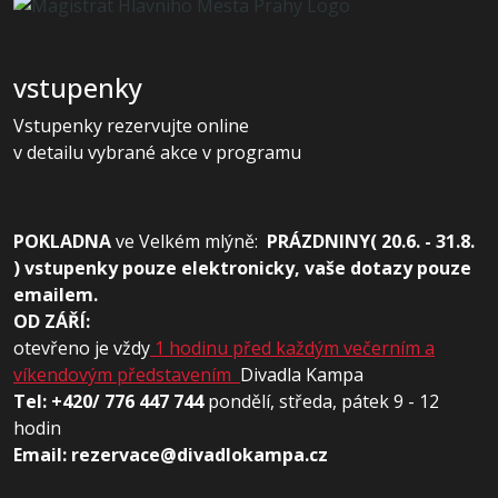
vstupenky
Vstupenky rezervujte online
v detailu vybrané akce v programu
POKLADNA
ve
Velkém mlýně:
PRÁZDNINY( 20.6. - 31.8.
) vstupenky pouze elektronicky, vaše dotazy pouze
emailem.
OD ZÁŘÍ:
otevřeno je vždy
1 hodinu před každým večerním a
víkendovým představením
Divadla Kampa
Tel: +420/ 776 447 744
pondělí, středa, pátek 9 - 12
hodin
Email: rezervace@divadlokampa.cz