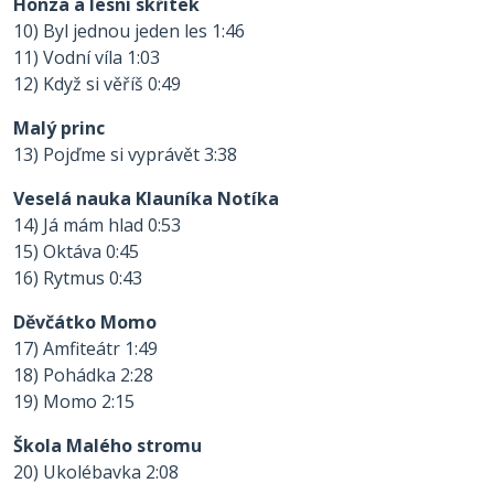
Honza a lesní skřítek
10) Byl jednou jeden les 1:46
11) Vodní víla 1:03
12) Když si věříš 0:49
Malý princ
13) Pojďme si vyprávět 3:38
Veselá nauka Klauníka Notíka
14) Já mám hlad 0:53
15) Oktáva 0:45
16) Rytmus 0:43
Děvčátko Momo
17) Amfiteátr 1:49
18) Pohádka 2:28
19) Momo 2:15
Škola Malého stromu
20) Ukolébavka 2:08