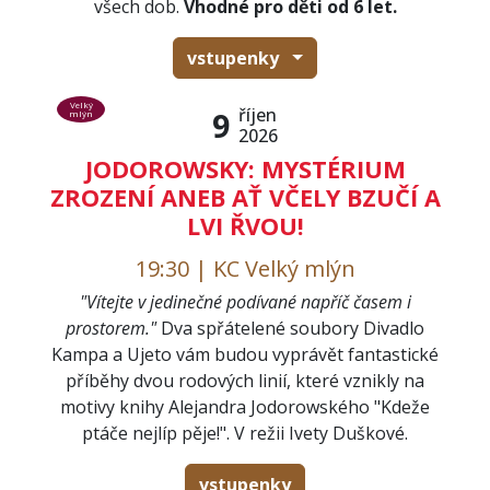
všech dob.
Vhodné pro děti od 6 let.
vstupenky
Velký
říjen
9
mlýn
2026
JODOROWSKY: MYSTÉRIUM
ZROZENÍ ANEB AŤ VČELY BZUČÍ A
LVI ŘVOU!
19:30 | KC Velký mlýn
"Vítejte v jedinečné podívané napříč časem i
prostorem."
Dva spřátelené soubory Divadlo
Kampa a Ujeto vám budou vyprávět fantastické
příběhy dvou rodových linií, které vznikly na
motivy knihy Alejandra Jodorowského "Kdeže
ptáče nejlíp pěje!". V režii Ivety Duškové.
vstupenky