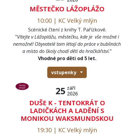
MĚSTEČKO LÁŽOPLÁŽO
10:00 | KC Velký mlýn
Scénické čtení z knihy T. Pařízkové.
"
Vítejte v Lážoplážu, městečku, kde je vše možné i
nemožné! Obyvatelé tam létají do práce v bublinách
a místo do školy chodí děti do hračkářství.
"
Vhodné pro děti od 5 let.
vstupenky
Velký
září
25
mlýn
2026
DUŠE K - TENTOKRÁT O
LADIČKÁCH A LADĚNÍ S
MONIKOU WAKSMUNDSKOU
19:30 | KC Velký mlýn