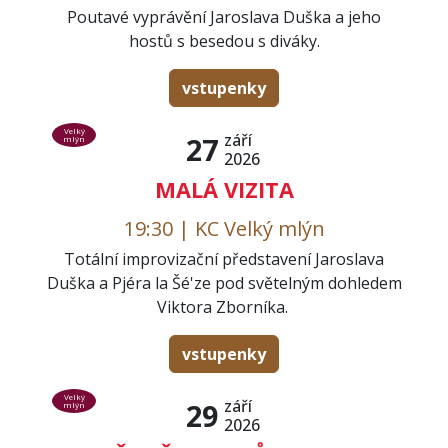
Poutavé vyprávění Jaroslava Duška a jeho
hostů s besedou s diváky.
vstupenky
Velký
září
27
mlýn
2026
MALÁ VIZITA
19:30 | KC Velký mlýn
Totální improvizační představení Jaroslava
Duška a Pjéra la Šé'ze pod světelným dohledem
Viktora Zborníka.
vstupenky
Velký
září
29
mlýn
2026