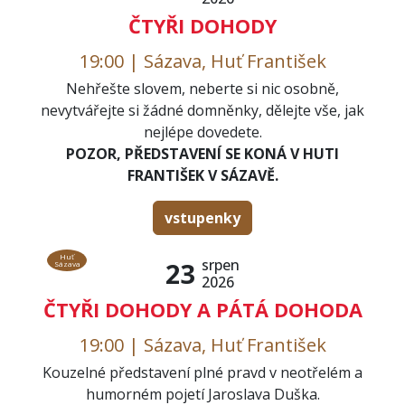
ČTYŘI DOHODY
19:00 | Sázava, Huť František
Nehřešte slovem, neberte si nic osobně,
nevytvářejte si žádné domněnky, dělejte vše, jak
nejlépe dovedete.
POZOR, PŘEDSTAVENÍ SE KONÁ V HUTI
FRANTIŠEK V SÁZAVĚ.
vstupenky
Huť
srpen
23
Sázava
2026
ČTYŘI DOHODY A PÁTÁ DOHODA
19:00 | Sázava, Huť František
Kouzelné představení plné pravd v neotřelém a
humorném pojetí Jaroslava Duška.