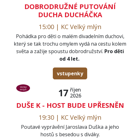
DOBRODRUŽNÉ PUTOVÁNÍ
DUCHA DUCHÁČKA
15:00 | KC Velký mlýn
Pohádka pro děti o malém divadelním duchovi,
který se tak trochu omylem vydá na cestu kolem
světa a zažije spoustu dobrodružství.
Pro děti
od 4 let.
vstupenky
Velký
říjen
17
mlýn
2026
DUŠE K - HOST BUDE UPŘESNĚN
19:30 | KC Velký mlýn
Poutavé vyprávění Jaroslava Duška a jeho
hostů s besedou s diváky.