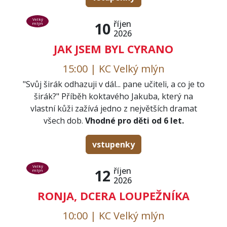
Velký
říjen
10
mlýn
2026
JAK JSEM BYL CYRANO
15:00 | KC Velký mlýn
"Svůj širák odhazuji v dál... pane učiteli, a co je to
širák?" Příběh koktavého Jakuba, který na
vlastní kůži zažívá jedno z největších dramat
všech dob.
Vhodné pro děti od 6 let.
vstupenky
Velký
říjen
12
mlýn
2026
RONJA, DCERA LOUPEŽNÍKA
10:00 | KC Velký mlýn