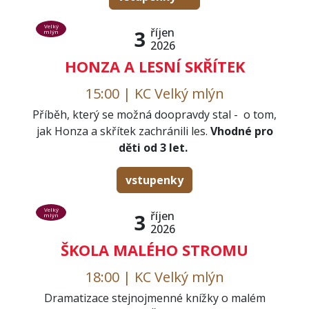
Velký
říjen
3
mlýn
2026
HONZA A LESNÍ SKŘÍTEK
15:00 | KC Velký mlýn
Příběh, který se možná doopravdy stal - o tom,
jak Honza a skřítek zachránili les.
Vhodné pro
děti od 3 let.
vstupenky
Velký
říjen
3
mlýn
2026
ŠKOLA MALÉHO STROMU
18:00 | KC Velký mlýn
Dramatizace stejnojmenné knížky o malém