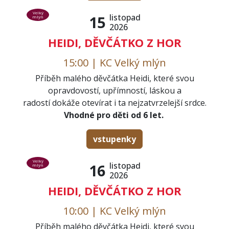
Velký
listopad
15
mlýn
2026
HEIDI, DĚVČÁTKO Z HOR
15:00 | KC Velký mlýn
Příběh malého děvčátka Heidi, které svou
opravdovostí, upřímností, láskou a
radostí dokáže otevírat i ta nejzatvrzelejší srdce.
Vhodné pro děti od 6 let.
vstupenky
Velký
listopad
16
mlýn
2026
HEIDI, DĚVČÁTKO Z HOR
10:00 | KC Velký mlýn
Příběh malého děvčátka Heidi, které svou