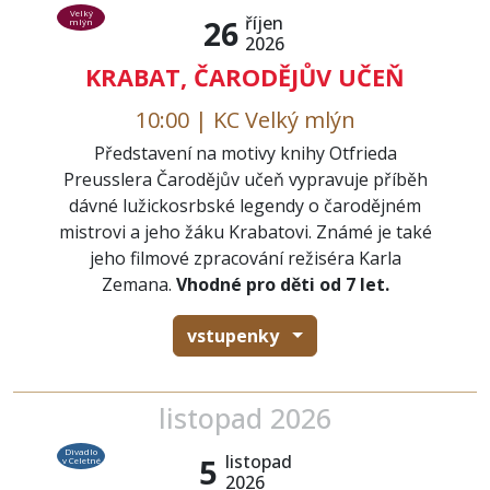
Velký
říjen
26
mlýn
2026
KRABAT, ČARODĚJŮV UČEŇ
10:00 | KC Velký mlýn
Představení na motivy knihy Otfrieda
Preusslera Čarodějův učeň vypravuje příběh
dávné lužickosrbské legendy o čarodějném
mistrovi a jeho žáku Krabatovi. Známé je také
jeho filmové zpracování režiséra Karla
Zemana.
Vhodné pro děti od 7 let.
vstupenky
listopad 2026
Divadlo
listopad
5
v Celetné
2026