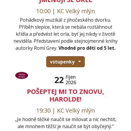
10:00 | KC Velký mlýn
Pohádkový muzikál z jihočeského dvorku.
Příběh slepice, která se nebála roztáhnout
křídla a předvést let orla, byť jej nikdy v životě
neviděla. Představení podle stejnojmenné knihy
autorky Romi Grey.
Vhodné pro děti od 5 let.
vstupenky
Velký
říjen
22
mlýn
2026
POŠEPTEJ MI TO ZNOVU,
HAROLDE!
19:30 | KC Velký mlýn
„Je hodně těžké naučit se milovat a nic nechtít,
ale mnohem těžší je naučit se být obyčejný.“