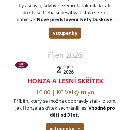
by asi byla, kdyby nezemřela tak mladá, ale
dožila se třeba šedesátky a stala se z ní
babička?
Nové představení Ivety Duškové.
vstupenky
říjen 2026
Velký
říjen
2
mlýn
2026
HONZA A LESNÍ SKŘÍTEK
10:00 | KC Velký mlýn
Příběh, který se možná doopravdy stal - o tom,
jak Honza a skřítek zachránili les.
Vhodné pro
děti od 3 let.
vstupenky