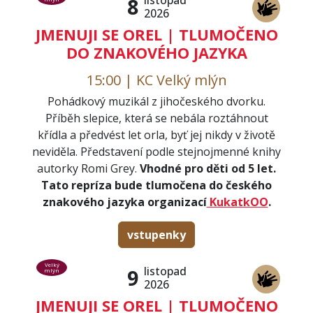
listopad
8
2026
JMENUJI SE OREL | TLUMOČENO
DO ZNAKOVÉHO JAZYKA
15:00 | KC Velký mlýn
Pohádkový muzikál z jihočeského dvorku.
Příběh slepice, která se nebála roztáhnout
křídla a předvést let orla, byť jej nikdy v životě
neviděla. Představení podle stejnojmenné knihy
autorky Romi Grey.
Vhodné pro děti od 5 let.
Tato repríza bude tlumočena do českého
znakového jazyka organizací
KukatkOO
.
vstupenky
Velký
listopad
9
mlýn
2026
JMENUJI SE OREL | TLUMOČENO