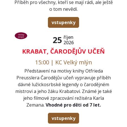
Příběh pro všechny, kteří se mají rádi, ale ještě
o tom nevědí.
vstupenky
Velký
říjen
25
mlýn
2026
KRABAT, ČARODĚJŮV UČEŇ
15:00 | KC Velký mlýn
Představení na motivy knihy Otfrieda
Preusslera Čarodějův učeň vypravuje příběh
dávné lužickosrbské legendy o čarodějném
mistrovi a jeho žáku Krabatovi. Známé je také
jeho filmové zpracování režiséra Karla
Zemana.
Vhodné pro děti od 7 let.
vstupenky