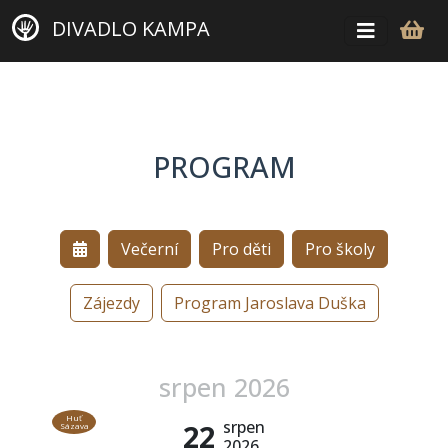
DIVADLO KAMPA
PROGRAM
Večerní
Pro děti
Pro školy
Zájezdy
Program Jaroslava Duška
srpen 2026
Huť
srpen
22
Sázava
2026