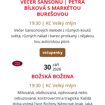
VEČER ŠANSONŮ | PETRA
BÍLKOVÁ S MARKÉTOU
BUREŠOVOU
19:30 | KC Velký mlýn
Večer šansonových melodií z různých koutů
světa, různých nálad i barev protkaný i nějakou
tou autorskou písní.
vstupenky
Velký
září
30
mlýn
2026
BOŽSKÁ BOŽENA
19:30 | KC Velký mlýn
Milovaná, obdivovaná, opěvovaná nebo
odsuzovaná, kontroverzní a tragická. Každá
doba vnímá život Boženy Němcové jinak. Jaká