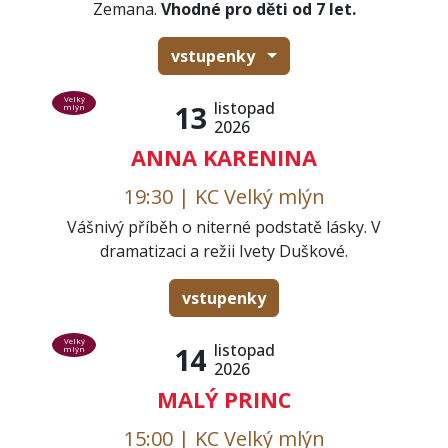
Zemana.
Vhodné pro děti od 7 let.
vstupenky
Velký
listopad
13
mlýn
2026
ANNA KARENINA
19:30 | KC Velký mlýn
Vášnivý příběh o niterné podstatě lásky. V
dramatizaci a režii Ivety Duškové.
vstupenky
Velký
listopad
14
mlýn
2026
MALÝ PRINC
15:00 | KC Velký mlýn