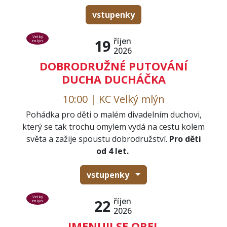
vstupenky
Velký
říjen
19
mlýn
2026
DOBRODRUŽNÉ PUTOVÁNÍ
DUCHA DUCHÁČKA
10:00 | KC Velký mlýn
Pohádka pro děti o malém divadelním duchovi,
který se tak trochu omylem vydá na cestu kolem
světa a zažije spoustu dobrodružství.
Pro děti
od 4 let.
vstupenky
Velký
říjen
22
mlýn
2026
JMENUJI SE OREL