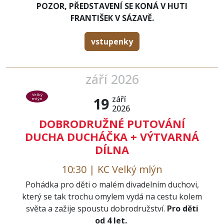
POZOR, PŘEDSTAVENÍ SE KONÁ V HUTI
FRANTIŠEK V SÁZAVĚ.
vstupenky
září 2026
Velký
září
19
mlýn
2026
DOBRODRUŽNÉ PUTOVÁNÍ
DUCHA DUCHÁČKA + VÝTVARNÁ
DÍLNA
10:30 | KC Velký mlýn
Pohádka pro děti o malém divadelním duchovi,
který se tak trochu omylem vydá na cestu kolem
světa a zažije spoustu dobrodružství.
Pro děti
od 4 let.