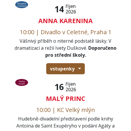
Divadlo
říjen
14
v Celetné
2026
ANNA KARENINA
10:00 | Divadlo v Celetné, Praha 1
Vášnivý příběh o niterné podstatě lásky. V
dramatizaci a režii Ivety Duškové.
Doporučeno
pro střední školy.
vstupenky
Velký
říjen
16
mlýn
2026
MALÝ PRINC
10:00 | KC Velký mlýn
Hudebně-divadelní představení podle knihy
Antoina de Saint Exupéryho v podání Agáty a