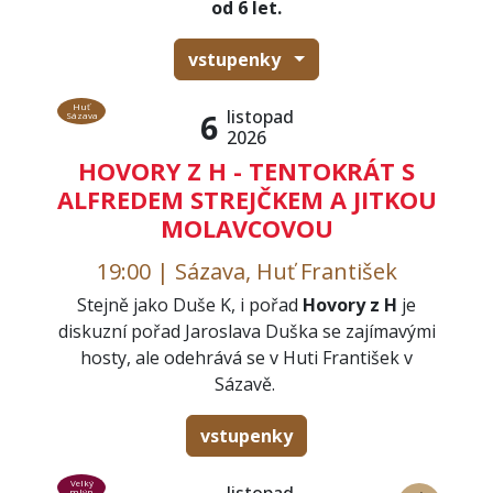
od 6 let.
vstupenky
Huť
listopad
6
Sázava
2026
HOVORY Z H - TENTOKRÁT S
ALFREDEM STREJČKEM A JITKOU
MOLAVCOVOU
19:00 | Sázava, Huť František
Stejně jako Duše K, i pořad
Hovory z H
je
diskuzní pořad Jaroslava Duška se zajímavými
hosty, ale odehrává se v Huti František v
Sázavě.
vstupenky
Velký
mlýn