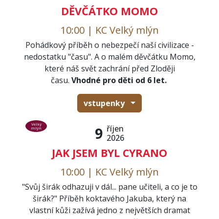
DĚVČÁTKO MOMO
10:00 | KC Velký mlýn
Pohádkový příběh o nebezpečí naší civilizace -
nedostatku "času". A o malém děvčátku Momo,
které náš svět zachrání před Zloději
času.
Vhodné pro děti od 6 let.
vstupenky
Velký
říjen
9
mlýn
2026
JAK JSEM BYL CYRANO
10:00 | KC Velký mlýn
"Svůj širák odhazuji v dál... pane učiteli, a co je to
širák?" Příběh koktavého Jakuba, který na
vlastní kůži zažívá jedno z největších dramat