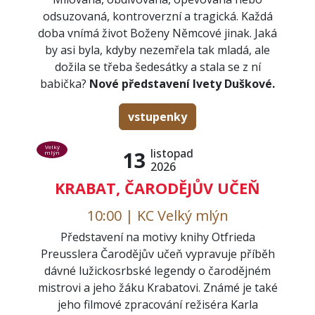
odsuzovaná, kontroverzní a tragická. Každá
doba vnímá život Boženy Němcové jinak. Jaká
by asi byla, kdyby nezemřela tak mladá, ale
dožila se třeba šedesátky a stala se z ní
babička?
Nové představení Ivety Duškové.
vstupenky
Velký
listopad
13
mlýn
2026
KRABAT, ČARODĚJŮV UČEŇ
10:00 | KC Velký mlýn
Představení na motivy knihy Otfrieda
Preusslera Čarodějův učeň vypravuje příběh
dávné lužickosrbské legendy o čarodějném
mistrovi a jeho žáku Krabatovi. Známé je také
jeho filmové zpracování režiséra Karla