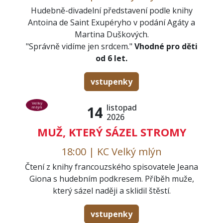
Hudebně-divadelní představení podle knihy
Antoina de Saint Exupéryho v podání Agáty a
Martina Duškových.
"Správně vidíme jen srdcem."
Vhodné pro děti
od 6 let.
vstupenky
Velký
listopad
14
mlýn
2026
MUŽ, KTERÝ SÁZEL STROMY
18:00 | KC Velký mlýn
Čtení z knihy francouzského spisovatele Jeana
Giona s hudebním podkresem. Příběh muže,
který sázel naději a sklidil štěstí.
vstupenky