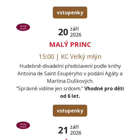
vstupenky
Velký
září
20
mlýn
2026
MALÝ PRINC
15:00 | KC Velký mlýn
Hudebně-divadelní představení podle knihy
Antoina de Saint Exupéryho v podání Agáty a
Martina Duškových.
"Správně vidíme jen srdcem."
Vhodné pro děti
od 6 let.
vstupenky
Velký
září
21
mlýn
2026