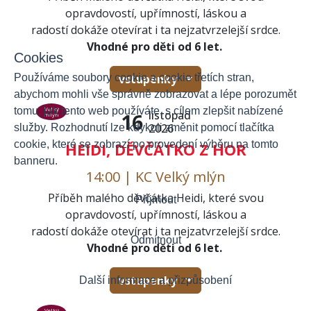
opravdovostí, upřímností, láskou a
radostí dokáže otevírat i ta nejzatvrzelejší srdce.
Vhodné pro děti od 6 let.
Cookies
Používáme soubory cookie a cookie třetích stran,
vstupenky
abychom mohli vše správně zobrazovat a lépe porozumět
tomu, jak tento web používáte, s cílem zlepšit nabízené
Velký
listopad
16
mlýn
2026
služby. Rozhodnutí lze kdykoli změnit pomocí tlačítka
cookie, které se zobrazí po provedení výběru na tomto
HEIDI, DĚVČÁTKO Z HOR
banneru.
14:00 | KC Velký mlýn
Příběh malého děvčátka Heidi, které svou
Přijmout
opravdovostí, upřímností, láskou a
radostí dokáže otevírat i ta nejzatvrzelejší srdce.
Odmítnout
Vhodné pro děti od 6 let.
vstupenky
Další informace a přizpůsobení
Velký