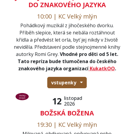
DO ZNAKOVÉHO JAZYKA
10:00 | KC Velký mlýn
Pohádkový muzikál z jihočeského dvorku.
Příběh slepice, která se nebála roztáhnout
křídla a předvést let orla, byť jej nikdy v životě
neviděla. Představení podle stejnojmenné knihy
autorky Romi Grey.
Vhodné pro děti od 5 let.
Tato repríza bude tlumočena do českého
znakového jazyka organizací
KukatkOO
.
vstupenky
Velký
listopad
12
mlýn
2026
BOŽSKÁ BOŽENA
19:30 | KC Velký mlýn
Milovaná, obdivovaná, opěvovaná nebo