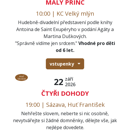
MALÝ PRINC
10:00 | KC Velký mlýn
Hudebně-divadelní představení podle knihy
Antoina de Saint Exupéryho v podání Agáty a
Martina Duškových.
"Správně vidíme jen srdcem."
Vhodné pro děti
od 6 let.
vstupenky
Huť
září
22
Sázava
2026
ČTYŘI DOHODY
19:00 | Sázava, Huť František
Nehřešte slovem, neberte si nic osobně,
nevytvářejte si žádné domněnky, dělejte vše, jak
nejlépe dovedete.