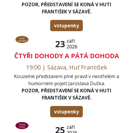
POZOR, PŘEDSTAVENÍ SE KONÁ V HUTI
FRANTIŠEK V SÁZAVĚ.
vstupenky
Huť
září
23
Sázava
2026
ČTYŘI DOHODY A PÁTÁ DOHODA
19:00 | Sázava, Huť František
Kouzelné představení plné pravd v neotřelém a
humorném pojetí Jaroslava Duška.
POZOR, PŘEDSTAVENÍ SE KONÁ V HUTI
FRANTIŠEK V SÁZAVĚ.
vstupenky
Velký
září
25
mlýn
2026