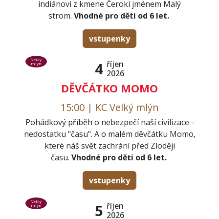
indiánovi z kmene Čerokí jménem Malý
strom.
Vhodné pro děti od 6 let.
vstupenky
Velký
říjen
4
mlýn
2026
DĚVČÁTKO MOMO
15:00 | KC Velký mlýn
Pohádkový příběh o nebezpečí naší civilizace -
nedostatku "času". A o malém děvčátku Momo,
které náš svět zachrání před Zloději
času.
Vhodné pro děti od 6 let.
vstupenky
Velký
říjen
5
mlýn
2026