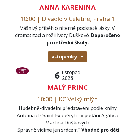
ANNA KARENINA
10:00 | Divadlo v Celetné, Praha 1
Vášnivý příběh o niterné podstatě lásky. V
dramatizaci a režii Ivety Duškové.
Doporučeno
pro střední školy.
vstupenky
Velký
listopad
6
mlýn
2026
MALÝ PRINC
10:00 | KC Velký mlýn
Hudebně-divadelní představení podle knihy
Antoina de Saint Exupéryho v podání Agáty a
Martina Duškových.
"Správně vidíme jen srdcem."
Vhodné pro děti