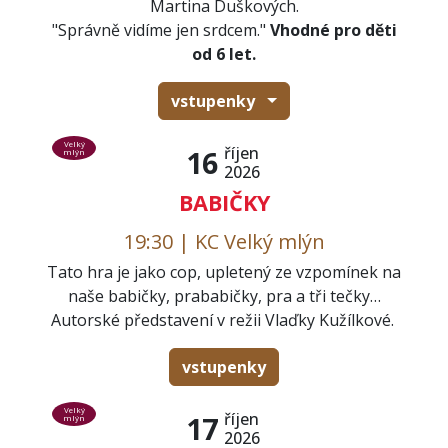
Martina Duškových.
"Správně vidíme jen srdcem."
Vhodné pro děti
od 6 let.
vstupenky
Velký
říjen
16
mlýn
2026
BABIČKY
19:30 | KC Velký mlýn
Tato hra je jako cop, upletený ze vzpomínek na
naše babičky, prababičky, pra a tři tečky…
Autorské představení v režii Vlaďky Kužílkové.
vstupenky
Velký
říjen
17
mlýn
2026