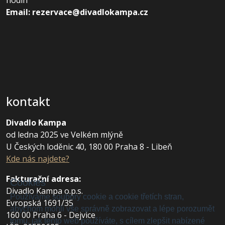
hodin
Email: rezervace@divadlokampa.cz
kontakt
Divadlo Kampa
od ledna 2025 ve Velkém mlýně
U Českých loděnic 40, 180 00 Praha 8 - Libeň
Kde nás najdete?
Fakturační adresa
:
Cookies
Divadlo Kampa o.p.s.
Používáme soubory cookie a cookie třetích stran,
Evropská 1691/35
abychom mohli vše správně zobrazovat a lépe porozumět
160 00 Praha 6 - Dejvice
tomu, jak tento web používáte, s cílem zlepšit nabízené