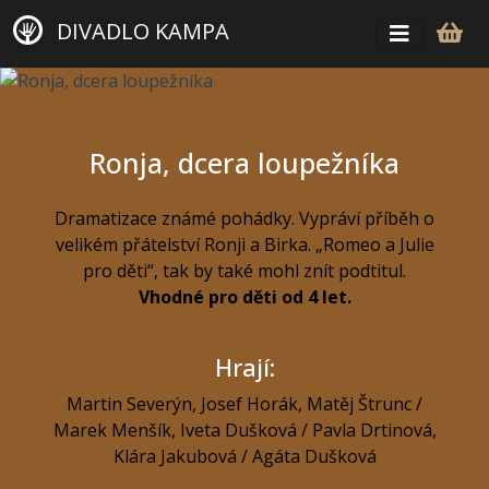
DIVADLO KAMPA
Ronja, dcera loupežníka
Dramatizace známé pohádky. Vypráví příběh o
velikém přátelství Ronji a Birka. „Romeo a Julie
pro děti“, tak by také mohl znít podtitul.
Vhodné pro děti od 4 let.
Hrají:
Martin Severýn
,
Josef Horák
,
Matěj Štrunc /
Marek Menšík
,
Iveta Dušková / Pavla Drtinová
,
Klára Jakubová / Agáta Dušková