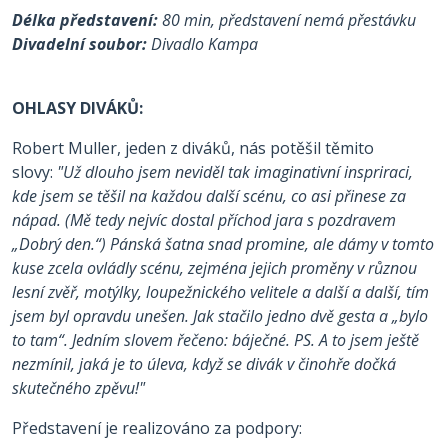
Délka představení:
80 min, představení nemá přestávku
Divadelní soubor:
Divadlo Kampa
OHLASY DIVÁKŮ:
Robert Muller, jeden z diváků, nás potěšil těmito
slovy:
"Už dlouho jsem neviděl tak imaginativní inspriraci,
kde jsem se těšil na každou další scénu, co asi přinese za
nápad. (Mě tedy nejvíc dostal příchod jara s pozdravem
„Dobrý den.“) Pánská šatna snad promine, ale dámy v tomto
kuse zcela ovládly scénu, zejména jejich proměny v různou
lesní zvěř, motýlky, loupežnického velitele a další a další, tím
jsem byl opravdu unešen. Jak stačilo jedno dvě gesta a „bylo
to tam“. Jedním slovem řečeno: báječné. PS. A to jsem ještě
nezmínil, jaká je to úleva, když se divák v činohře dočká
skutečného zpěvu!"
Představení je realizováno za podpory: