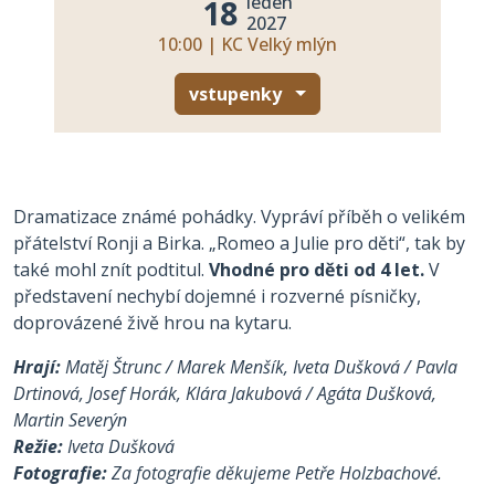
leden
18
2027
10:00 | KC Velký mlýn
vstupenky
Dramatizace známé pohádky. Vypráví příběh o velikém
přátelství Ronji a Birka. „Romeo a Julie pro děti“, tak by
také mohl znít podtitul.
Vhodné pro děti od 4 let.
V
představení nechybí dojemné i rozverné písničky,
doprovázené živě hrou na kytaru.
Hrají:
Matěj Štrunc / Marek Menšík, Iveta Dušková / Pavla
Drtinová, Josef Horák, Klára Jakubová / Agáta Dušková,
Martin Severýn
Režie:
Iveta Dušková
Fotografie:
Za fotografie děkujeme Petře Holzbachové.