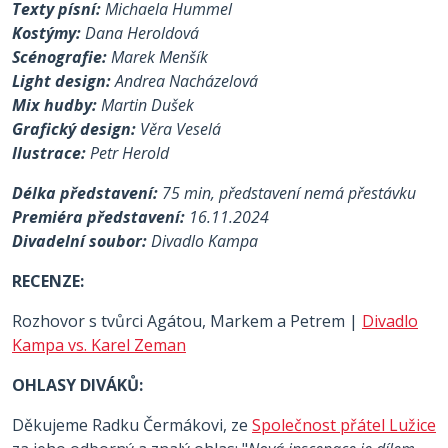
Texty písní:
Michaela Hummel
Kostýmy:
Dana Heroldová
Scénografie:
Marek Menšík
Light design:
Andrea Nacházelová
Mix hudby:
Martin Dušek
Grafický design:
Věra Veselá
Ilustrace:
Petr Herold
Délka představení:
75 min, představení nemá přestávku
Premiéra představení:
16.11.2024
Divadelní soubor:
Divadlo Kampa
RECENZE:
Rozhovor s tvůrci Agátou, Markem a Petrem |
Divadlo
Kampa vs. Karel Zeman
OHLASY DIVÁKŮ:
Děkujeme Radku Čermákovi, ze
Společnost přátel Lužice