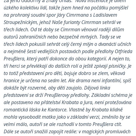
za jeho odborný a znalý ohlas: "
Nová inscenace je dílem
úzkého kolektivu lidí, takže jsem hned na počátku pomýšlel
na prohraný soudní spor Járy Cimrmana s Ladislavem
Stroupežnickým, jehož Naše furianty Cimrman sehrál ve
třech lidech. Od té doby se Cimrman věnoval raději dílům
autorů zahraničních nebo bezpečně mrtvých. Tady se ve
třech lidech pokusili sehrát celý černý mlýn o dvanácti učních
a nejméně šesti vedlejších postavách podle předlohy Otfrieda
Preußlera, který patří dokonce do obou kategorií. A nejen to,
tři herci se převlékají do dalších rolí a ještě zpívají písničky. Je
to totiž představení pro děti, bojuje dobro se zlem, věková
hranice je určena na sedm let. Ale drama není infantilní, spíš
dokáže být rozverné, aby děti zaujalo.
Dějová linka
představení se drží Preußlerovy předlohy. Základní schéma je
ale postaveno na přátelství Krabata a Jura, není protežována
romantická láska ke Kantorce. Vlastně by Krabata klidně
mohla vysvobodit matka jako v základní verzi, změnilo by se
velmi málo, autoři se ale rozhodli v tomto Preußlera ctít.
Dále se autoři snažili zapojit reálie: v magických promluvách