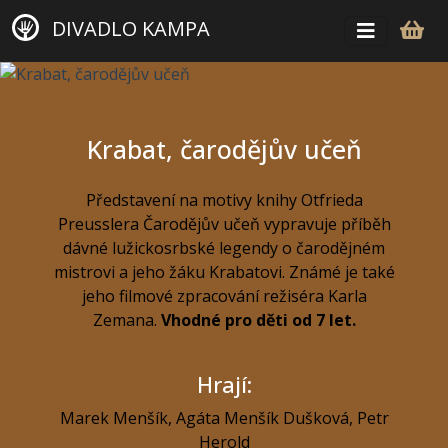
DIVADLO KAMPA
Krabat, čarodějův učeň
Představení na motivy knihy Otfrieda
Preusslera Čarodějův učeň vypravuje příběh
dávné lužickosrbské legendy o čarodějném
mistrovi a jeho žáku Krabatovi. Známé je také
jeho filmové zpracování režiséra Karla
Zemana.
Vhodné pro děti od 7 let.
Hrají:
Marek Menšík
,
Agáta Menšík Dušková
,
Petr
Herold