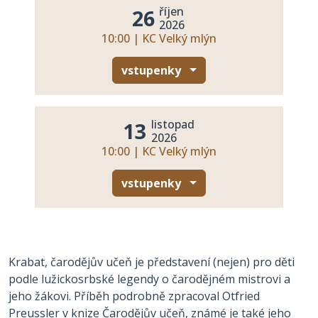
říjen
26
2026
10:00 | KC Velký mlýn
vstupenky
listopad
13
2026
10:00 | KC Velký mlýn
vstupenky
Krabat, čarodějův učeň je představení (nejen) pro děti
podle lužickosrbské legendy o čarodějném mistrovi a
jeho žákovi. Příběh podrobně zpracoval Otfried
Preussler v knize Čarodějův učeň, známé je také jeho