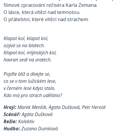
filmové zpracování režiséra Karla Zemana.
O lásce, která vítězí nad temnotou.
O přátelství, které vítězí nad strachem.
Klapot kol, klapot kol,
ozývá se na blatech.
Klapot kol, mlýnských kol,
havran sedí na vratech.
Pojďte blíž a dívejte se,
co se v tom lužickém lese,
v černém lese kdysi stalo.
Kdo má pro strach uděláno?
Hrají:
Marek Menšík, Agata Dušková, Petr Herold
Scénář:
Agáta Dušková
Režie:
Kolektiv
Hudba:
Zuzana Dumková