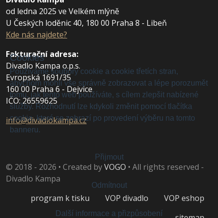
od ledna 2025 ve Velkém mlýně
U Českých loděnic 40, 180 00 Praha 8 - Libeň
Kde nás najdete?
Fakturační adresa
:
Cookies
Divadlo Kampa o.p.s.
Používáme soubory cookie a cookie třetích stran,
Evropská 1691/35
abychom mohli vše správně zobrazovat a lépe porozumět
160 00 Praha 6 - Dejvice
tomu, jak tento web používáte, s cílem zlepšit nabízené
IČO: 26559625
služby. Rozhodnutí lze kdykoli změnit pomocí tlačítka
cookie, které se zobrazí po provedení výběru na tomto
info@divadlokampa.cz
banneru.
Přijmout
© 2018 - 2026 • Created by
VOGO
• All rights reserved -
Divadlo Kampa
Odmítnout
program k tisku
VOP divadlo
VOP eshop
Další informace a přizpůsobení
sitemap