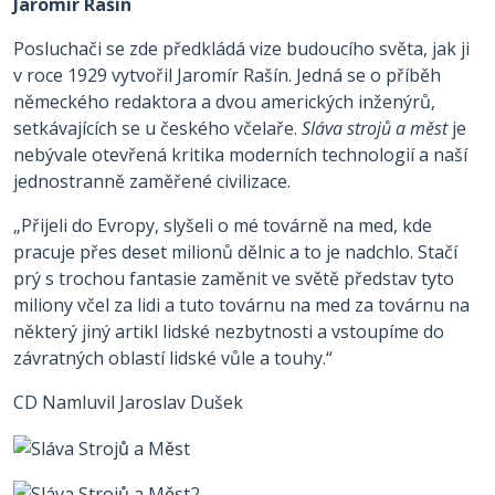
Jaromír Rašín
Posluchači se zde předkládá vize budoucího světa, jak ji
v roce 1929 vytvořil Jaromír Rašín. Jedná se o příběh
německého redaktora a dvou amerických inženýrů,
setkávajících se u českého včelaře.
Sláva strojů a měst
je
nebývale otevřená kritika moderních technologií a naší
jednostranně zaměřené civilizace.
„Přijeli do Evropy, slyšeli o mé továrně na med, kde
pracuje přes deset milionů dělnic a to je nadchlo. Stačí
prý s trochou fantasie zaměnit ve světě představ tyto
miliony včel za lidi a tuto továrnu na med za továrnu na
některý jiný artikl lidské nezbytnosti a vstoupíme do
závratných oblastí lidské vůle a touhy.“
CD Namluvil Jaroslav Dušek