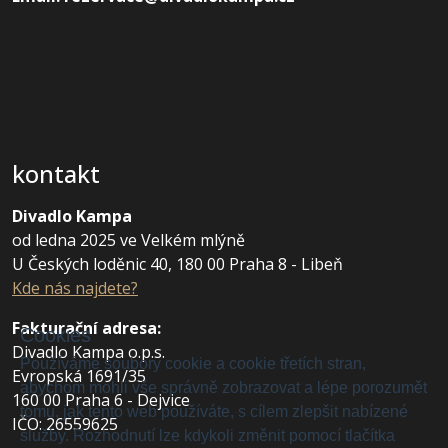
kontakt
Divadlo Kampa
od ledna 2025 ve Velkém mlýně
U Českých loděnic 40, 180 00 Praha 8 - Libeň
Kde nás najdete?
Fakturační adresa
:
Cookies
Divadlo Kampa o.p.s.
Používáme soubory cookie a cookie třetích stran,
Evropská 1691/35
abychom mohli vše správně zobrazovat a lépe porozumět
160 00 Praha 6 - Dejvice
tomu, jak tento web používáte, s cílem zlepšit nabízené
IČO: 26559625
služby. Rozhodnutí lze kdykoli změnit pomocí tlačítka