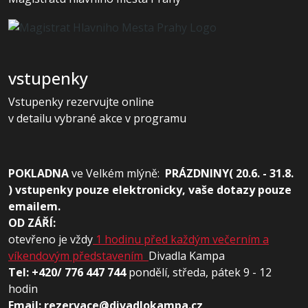
vstupenky
Vstupenky rezervujte online
v detailu vybrané akce v programu
POKLADNA
ve
Velkém mlýně:
PRÁZDNINY( 20.6. - 31.8.
) vstupenky pouze elektronicky, vaše dotazy pouze
emailem.
OD ZÁŘÍ:
otevřeno je vždy
1 hodinu před každým večerním a
víkendovým představením
Divadla Kampa
Tel: +420/ 776 447 744
pondělí, středa, pátek 9 - 12
hodin
Email: rezervace@divadlokampa.cz