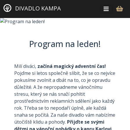
DIVADLO KAMPA
Program na leden!
Milí diváci,
začíná magický adventní čas!
Pojďme si letos společně slíbit, že se co nejvíce
pokusíme zvolnit a dbát na to, co je opravdu
důležité. A že nepropadneme vánočnímu
stresu, který se nás snaží pohltit
prostřednictvím reklamních sdělení jako každý
rok. Třeba se to nepodaří úplně, ale každá
snaha se počítá. Za naše divadlo vám nabízíme
útočiště klidu a pohody.
Přijďte se svými
dětmi na vánoční pohádky o kapru Karlovi​