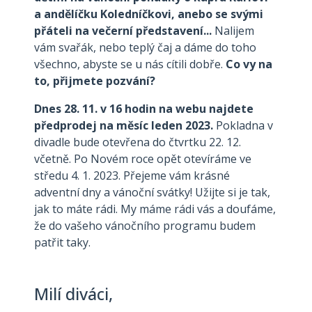
a andělíčku Koledníčkovi​, anebo se svými
přáteli na večerní představení...
Nalijem
vám svařák, nebo teplý čaj a dáme do toho
všechno, abyste se u nás cítili dobře.
Co vy na
to, přijmete pozvání?
Dnes 28. 11. v 16 hodin na webu najdete
předprodej na měsíc leden 2023.
Pokladna v
divadle bude otevřena do čtvrtku 22. 12.
včetně. Po Novém roce opět otevíráme ve
středu 4. 1. 2023. Přejeme vám krásné
adventní dny a vánoční svátky! Užijte si je tak,
jak to máte rádi. My máme rádi vás a doufáme,
že do vašeho vánočního programu budem
patřit taky.
Milí diváci,