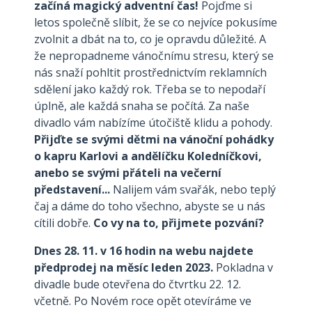
začíná magický adventní čas!
Pojďme si
letos společně slíbit, že se co nejvíce pokusíme
zvolnit a dbát na to, co je opravdu důležité. A
že nepropadneme vánočnímu stresu, který se
nás snaží pohltit prostřednictvím reklamních
sdělení jako každý rok. Třeba se to nepodaří
úplně, ale každá snaha se počítá. Za naše
divadlo vám nabízíme útočiště klidu a pohody.
Přijďte se svými dětmi na vánoční pohádky
o kapru Karlovi​ a andělíčku Koledníčkovi​,
anebo se svými přáteli na večerní
představení...
Nalijem vám svařák, nebo teplý
čaj a dáme do toho všechno, abyste se u nás
cítili dobře.
Co vy na to, přijmete pozvání?
Dnes 28. 11. v 16 hodin na webu najdete
předprodej na měsíc leden 2023.
Pokladna v
divadle bude otevřena do čtvrtku 22. 12.
včetně. Po Novém roce opět otevíráme ve