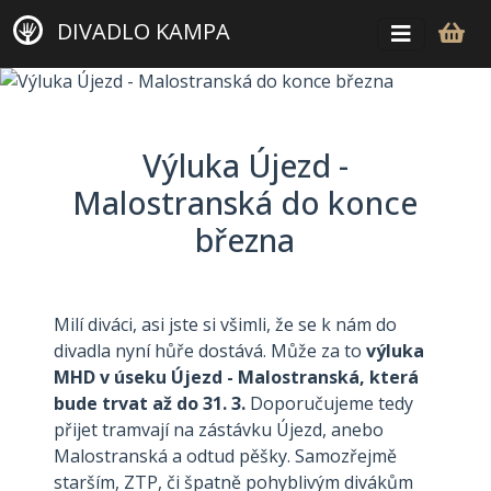
DIVADLO KAMPA
Výluka Újezd -
Malostranská do konce
března
Milí diváci, asi jste si všimli, že se k nám do
divadla nyní hůře dostává. Může za to
výluka
MHD v úseku Újezd - Malostranská, která
bude trvat až do 31. 3.
Doporučujeme tedy
přijet tramvají na zástávku Újezd, anebo
Malostranská a odtud pěšky. Samozřejmě
starším, ZTP, či špatně pohyblivým divákům