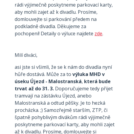
rádi výjimečně poskytneme parkovací karty,
aby mohli zajet až k divadlu. Prosíme,
domlouvejte si parkování předem na
podkladně divadla. Děkujeme za
pochopení! Detaily o výluce najdete
zde
.
Milí diváci,
asi jste si všimli, že se k nám do divadla nyní
hůře dostává. Může za to
výluka MHD v
úseku Újezd - Malostranská
,
která bude
trvat až
do 31. 3.
Doporučujeme tedy přijet
tramvají na zástávku Újezd, anebo
Malostranská a odtud pěšky. Je to hezká
procházka. ;) Samozřejmě starším, ZTP, či
špatně pohyblivým divákům rádi výjimečně
poskytneme parkovací karty, aby mohli zajet
až k divadlu. Prosíme, domlouvejte si