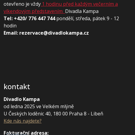
otevřeno je vždy
1 hodinu před každým večerním a
víkendovým představením
Divadla Kampa
Tel: +420/ 776 447 744
pondělí, středa, pátek 9 - 12
hodin
Email: rezervace@divadlokampa.cz
kontakt
Divadlo Kampa
od ledna 2025 ve Velkém mlýně
U Českých loděnic 40, 180 00 Praha 8 - Libeň
Kde nás najdete?
Fakturační adresa
: