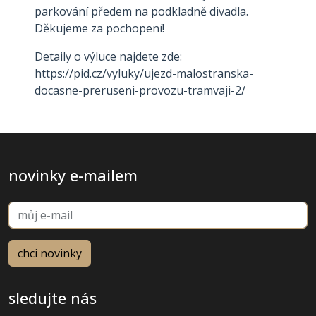
parkování předem na podkladně divadla.
Děkujeme za pochopení!
Detaily o výluce najdete zde:
https://pid.cz/vyluky/ujezd-malostranska-
docasne-preruseni-provozu-tramvaji-2/
novinky e-mailem
sledujte nás