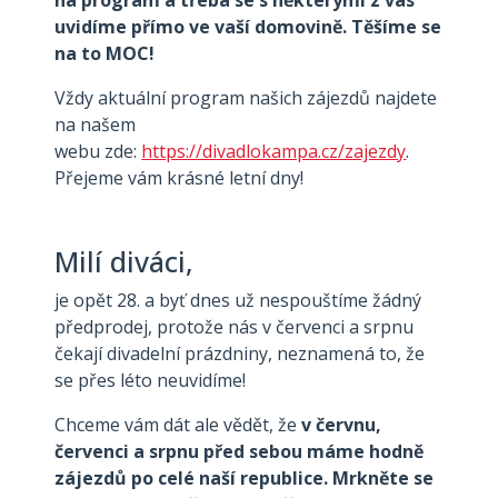
na program a třeba se s některými z vás
uvidíme přímo ve vaší domovině. Těšíme se
na to MOC!
Vždy aktuální program našich zájezdů najdete
na našem
webu zde:
https://divadlokampa.cz/zajezdy
.
Přejeme vám krásné letní dny!
Milí diváci,
je opět 28. a byť dnes už nespouštíme žádný
předprodej, protože nás v červenci a srpnu
čekají divadelní prázdniny, neznamená to, že
se přes léto neuvidíme!
Chceme vám dát ale vědět, že
v červnu,
červenci a srpnu před sebou máme hodně
zájezdů po celé naší republice. Mrkněte se