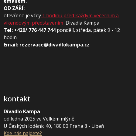
emailem.
OD ZÁŘÍ:
otevřeno je vždy
1 hodinu před každým večerním a
víkendovým představením
Divadla Kampa
Tel: +420/ 776 447 744
pondělí, středa, pátek 9 - 12
hodin
Email: rezervace@divadlokampa.cz
kontakt
Divadlo Kampa
od ledna 2025 ve Velkém mlýně
U Českých loděnic 40, 180 00 Praha 8 - Libeň
Kde nás najdete?