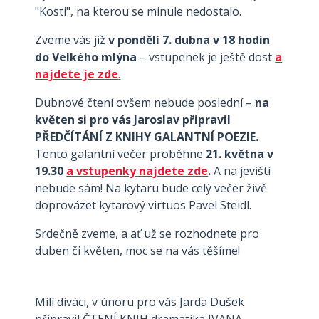
"Kosti", na kterou se minule nedostalo.
Zveme vás již
v pondělí 7. dubna v 18 hodin
do Velkého mlýna
– vstupenek je ještě dost
a
najdete je zde
.
Dubnové čtení ovšem nebude poslední –
na
květen si pro vás Jaroslav připravil
PŘEDČÍTÁNÍ Z KNIHY GALANTNÍ POEZIE.
Tento galantní večer proběhne
21. května v
19.30
a vstupenky najdete zde
.
A na jevišti
nebude sám! Na kytaru bude celý večer živě
doprovázet kytarový virtuos Pavel Steidl.
Srdečně zveme, a ať už se rozhodnete pro
duben či květen, moc se na vás těšíme!
Milí diváci, v únoru pro vás Jarda Dušek