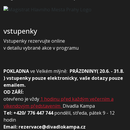
vstupenky
Vstupenky rezervujte online
v detailu vybrané akce v programu
POKLADNA
ve
Velkém mlýně:
PRÁZDNINY( 20.6. - 31.8.
) vstupenky pouze elektronicky, vaše dotazy pouze
emailem.
OD ZÁŘÍ:
otevřeno je vždy
1 hodinu před každým večerním a
víkendovým představením
Divadla Kampa
Tel: +420/ 776 447 744
pondělí, středa, pátek 9 - 12
hodin
Email: rezervace@divadlokampa.cz