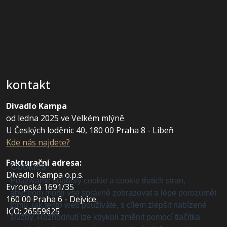
kontakt
Divadlo Kampa
od ledna 2025 ve Velkém mlýně
U Českých loděnic 40, 180 00 Praha 8 - Libeň
Kde nás najdete?
Fakturační adresa
:
Cookies
Divadlo Kampa o.p.s.
Používáme soubory cookie a cookie třetích stran,
Evropská 1691/35
abychom mohli vše správně zobrazovat a lépe porozumět
160 00 Praha 6 - Dejvice
tomu, jak tento web používáte, s cílem zlepšit nabízené
IČO: 26559625
služby. Rozhodnutí lze kdykoli změnit pomocí tlačítka