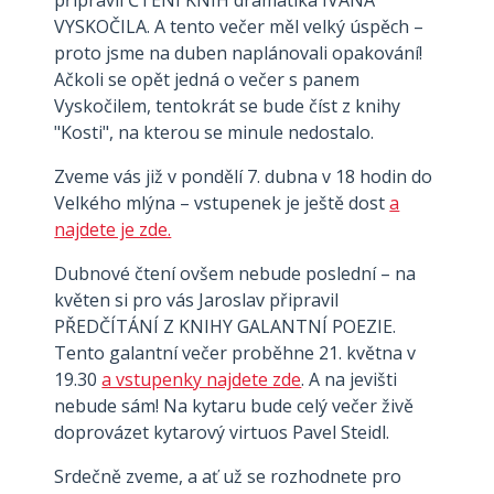
připravil ČTENÍ KNIH dramatika IVANA
VYSKOČILA. A tento večer měl velký úspěch –
proto jsme na duben naplánovali opakování!
Ačkoli se opět jedná o večer s panem
Vyskočilem, tentokrát se bude číst z knihy
"Kosti", na kterou se minule nedostalo.
Zveme vás již v pondělí 7. dubna v 18 hodin do
Velkého mlýna – vstupenek je ještě dost
a
najdete je zde.
Dubnové čtení ovšem nebude poslední – na
květen si pro vás Jaroslav připravil
PŘEDČÍTÁNÍ Z KNIHY GALANTNÍ POEZIE.
Tento galantní večer proběhne 21. května v
19.30
a vstupenky najdete zde
. A na jevišti
nebude sám! Na kytaru bude celý večer živě
doprovázet kytarový virtuos Pavel Steidl.
Srdečně zveme, a ať už se rozhodnete pro