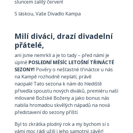
sluncem zalitý červen!
S láskou, Vaše Divadlo Kampa
Milí diváci, drazí divadelní
přátelé,
ani jsme nemrkli a je to tady – před námi je
úplně
POSLEDNÍ MĚSÍC LETOŠNÍ TŘINÁCTÉ
SEZONY!
Pověry o nešťastné třináctce u nás
na Kampě rozhodně neplatí, právě
naopak! Tato sezona k nám do hlediště
přivedla spoustu nových diváků, premiéru naší
milované Božské Boženy a jako bonus nás
nabila hromadou skvělých nápadů na nová
představení do sezony příští.
Byl to zkrátka plodný rok a my bychom si s
vámi moc rádi užili i jeho samotný závěr!