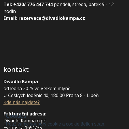
Tel: +420/ 776 447 744
pondělí, středa, pátek 9 - 12
hodin
Email: rezervace@divadlokampa.cz
kontakt
Divadlo Kampa
od ledna 2025 ve Velkém mlýně
U Českých loděnic 40, 180 00 Praha 8 - Libeň
Kde nás najdete?
Fakturační adresa
:
Cookies
Divadlo Kampa o.p.s.
Používáme soubory cookie a cookie třetích stran,
Evropská 1691/35