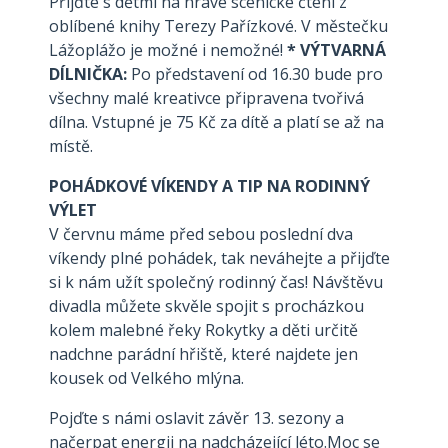
Přijďte s dětmi na hravé scénické čtení z
oblíbené knihy Terezy Pařízkové. V městečku
Lážoplážo je možné i nemožné!
* VÝTVARNÁ
DÍLNIČKA:
Po představení od 16.30 bude pro
všechny malé kreativce připravena tvořivá
dílna. Vstupné je 75 Kč za dítě a platí se až na
místě.
POHÁDKOVÉ VÍKENDY A TIP NA RODINNÝ
VÝLET
V červnu máme před sebou poslední dva
víkendy plné pohádek, tak neváhejte a přijďte
si k nám užít společný rodinný čas! Návštěvu
divadla můžete skvěle spojit s procházkou
kolem malebné řeky Rokytky a děti určitě
nadchne parádní hřiště, které najdete jen
kousek od Velkého mlýna.
Pojďte s námi oslavit závěr 13. sezony a
načerpat energii na nadcházející léto.Moc se