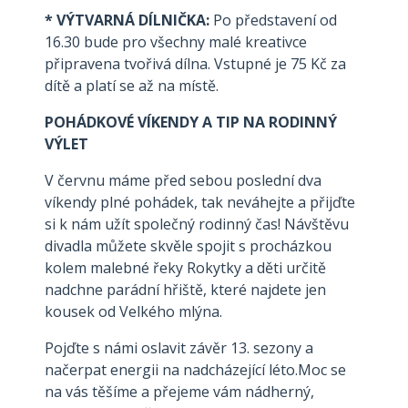
* VÝTVARNÁ DÍLNIČKA:
Po představení od
16.30 bude pro všechny malé kreativce
připravena tvořivá dílna. Vstupné je 75 Kč za
dítě a platí se až na místě.
POHÁDKOVÉ VÍKENDY A TIP NA RODINNÝ
VÝLET
V červnu máme před sebou poslední dva
víkendy plné pohádek, tak neváhejte a přijďte
si k nám užít společný rodinný čas! Návštěvu
divadla můžete skvěle spojit s procházkou
kolem malebné řeky Rokytky a děti určitě
nadchne parádní hřiště, které najdete jen
kousek od Velkého mlýna.
Pojďte s námi oslavit závěr 13. sezony a
načerpat energii na nadcházející léto.Moc se
na vás těšíme a přejeme vám nádherný,