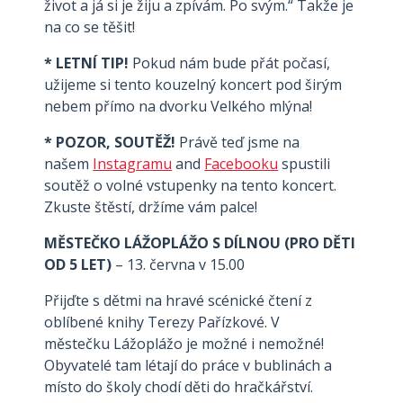
život a já si je žiju a zpívám. Po svým.“ Takže je
na co se těšit!
* LETNÍ TIP!
Pokud nám bude přát počasí,
užijeme si tento kouzelný koncert pod širým
nebem přímo na dvorku Velkého mlýna!
* POZOR, SOUTĚŽ!
Právě teď jsme na
našem
Instagramu
​ and
Facebooku
​ spustili
soutěž o volné vstupenky na tento koncert.
Zkuste štěstí, držíme vám palce!
MĚSTEČKO LÁŽOPLÁŽO S DÍLNOU (PRO DĚTI
OD 5 LET)
– 13. června v 15.00
Přijďte s dětmi na hravé scénické čtení z
oblíbené knihy Terezy Pařízkové. V
městečku Lážoplážo je možné i nemožné!
Obyvatelé tam létají do práce v bublinách a
místo do školy chodí děti do hračkářství.