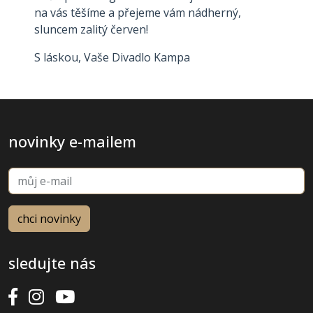
na vás těšíme a přejeme vám nádherný,
sluncem zalitý červen!
S láskou, Vaše Divadlo Kampa
novinky e-mailem
sledujte nás