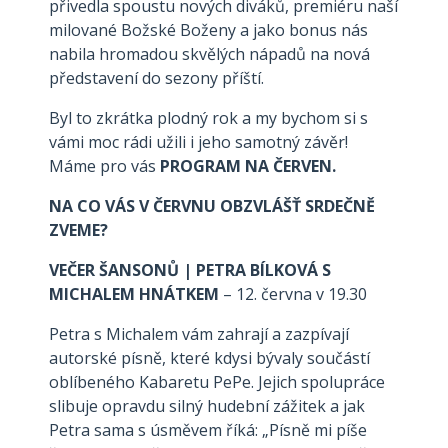
přivedla spoustu nových diváků, premiéru naší
milované Božské Boženy a jako bonus nás
nabila hromadou skvělých nápadů na nová
představení do sezony příští.
Byl to zkrátka plodný rok a my bychom si s
vámi moc rádi užili i jeho samotný závěr!
Máme pro vás
PROGRAM NA ČERVEN.
NA CO VÁS V ČERVNU OBZVLÁŠŤ SRDEČNĚ
ZVEME?
VEČER ŠANSONŮ | PETRA BÍLKOVÁ S
MICHALEM HNÁTKEM
– 12. června v 19.30
Petra s Michalem vám zahrají a zazpívají
autorské písně, které kdysi bývaly součástí
oblíbeného Kabaretu PePe. Jejich spolupráce
slibuje opravdu silný hudební zážitek a jak
Petra sama s úsměvem říká: „Písně mi píše