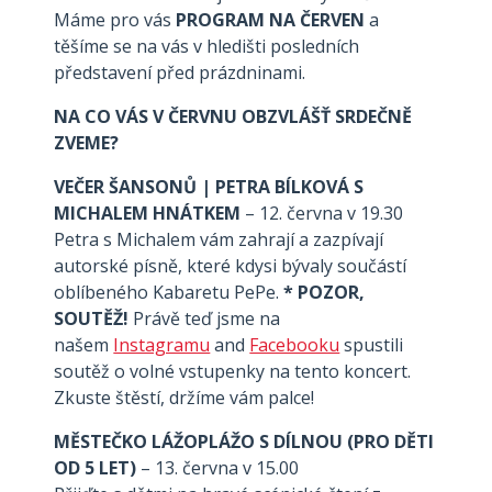
Máme pro vás
PROGRAM NA ČERVEN
a
těšíme se na vás v hledišti posledních
představení před prázdninami.
NA CO VÁS V ČERVNU OBZVLÁŠŤ SRDEČNĚ
ZVEME?
VEČER ŠANSONŮ | PETRA BÍLKOVÁ S
MICHALEM HNÁTKEM
– 12. června v 19.30
Petra s Michalem vám zahrají a zazpívají
autorské písně, které kdysi bývaly součástí
oblíbeného Kabaretu PePe.
* POZOR,
SOUTĚŽ!
Právě teď jsme na
našem
Instagramu
​ and
Facebooku
​ spustili
soutěž o volné vstupenky na tento koncert.
Zkuste štěstí, držíme vám palce!
MĚSTEČKO LÁŽOPLÁŽO S DÍLNOU (PRO DĚTI
OD 5 LET)
– 13. června v 15.00