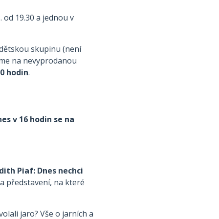
 od 19.30 a jednou v
 dětskou skupinu (není
veme na nevyprodanou
10 hodin
.
es v 16 hodin se na
dith Piaf: Dnes nechci
a představení, na které
lali jaro? Vše o jarních a