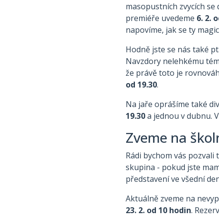
masopustních zvycích se
premiéře uvedeme
6. 2. 
napovíme, jak se ty magic
Hodně jste se nás také pt
Navzdory nelehkému tématu
že právě toto je rovnováh
od 19.30
.
Na jaře oprášíme také di
19.30
a jednou v dubnu. Vá
Zveme na školn
Rádi bychom vás pozvali 
skupina - pokud jste mamin
představení ve všední den
Aktuálně zveme na nevy
23. 2. od 10 hodin
. Rezer