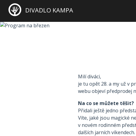
DIVADLO KAMPA
Milí diváci,
je tu opět 28. a my už v
webu objeví předprodej n
Na co se můžete těšit?
Přidali ještě jedno předs
Víte, jaké jsou magické n
v novém rodinném předs
dalších jarních víkendech