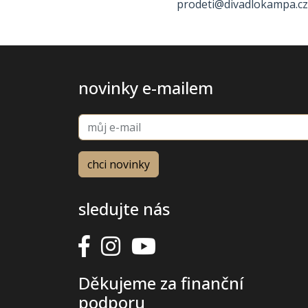
prodeti@divadlokampa.c
novinky e-mailem
sledujte nás
Děkujeme za finanční
podporu