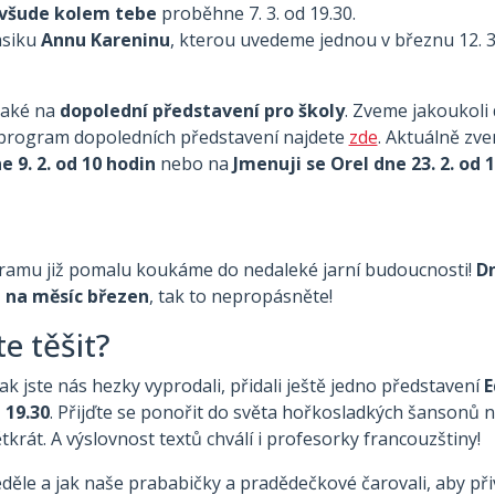
všude kolem tebe
proběhne 7. 3. od 19.30.
asiku
Annu Kareninu
, kterou uvedeme jednou v březnu 12. 3.
také na
dopolední představení pro školy
. Zveme jakoukoli
 program dopoledních představení najdete
zde
. Aktuálně z
e 9. 2. od 10 hodin
nebo na
Jmenuji se Orel dne 23. 2. od 
ogramu již pomalu koukáme do nedaleké jarní budoucnosti!
Dn
 na měsíc březen
, tak to nepropásněte!
e těšit?
ak jste nás hezky vyprodali, přidali ještě jedno představení
E
 19.30
. Přijďte se ponořit do světa hořkosladkých šansonů n
pětkrát. A výslovnost textů chválí i profesorky francouzštiny!
děle a jak naše prababičky a pradědečkové čarovali, aby přivo