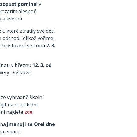
asopust pomine
! V
prozatím alespoň
á a květná.
, které ztratily své děti.
 odchod. Jelikož věříme,
- představení se koná
7. 3.
dnou v březnu
12. 3. od
Ivety Duškové.
uze výhradně školní
ijít na dopolední
ení najdete
zde
.
 na
Jmenuji se Orel dne
na emailu