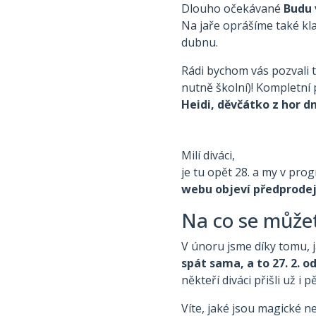
Dlouho očekávané
Budu 
Na jaře oprášíme také kl
dubnu.
Rádi bychom vás pozvali 
nutně školní)! Kompletní
Heidi, děvčátko z hor dn
Milí diváci,
je tu opět 28. a my v pr
webu objeví předprodej
Na co se můžet
V únoru jsme díky tomu, j
spát sama, a to 27. 2. od
někteří diváci přišli už i 
Víte, jaké jsou magické ne