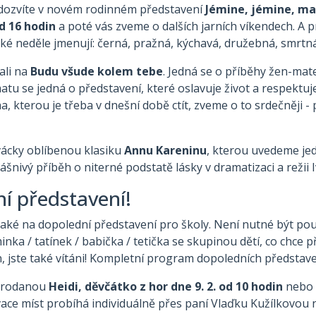
 dozvíte v novém rodinném představení
Jémine, jémine, m
od 16 hodin
a poté vás zveme o dalších jarních víkendech. A 
ké neděle jmenují: černá, pražná, kýchavá, družebná, smrtn
ali na
Budu všude kolem tebe
. Jedná se o příběhy žen-matek
 se jedná o představení, které oslavuje život a respektuje
a, kterou je třeba v dnešní době ctít, zveme o to srdečněji 
vácky oblíbenou klasiku
Annu Kareninu
, kterou uvedeme je
šnivý příběh o niterné podstatě lásky v dramatizaci a režii 
í představení!
také na dopolední představení pro školy. Není nutné být po
ka / tatínek / babička / tetička se skupinou dětí, co chce př
, jste také vítáni! Kompletní program dopoledních představ
prodanou
Heidi, děvčátko z hor dne 9. 2. od 10 hodin
nebo
vace míst probíhá individuálně přes paní Vlaďku Kužílkovou 