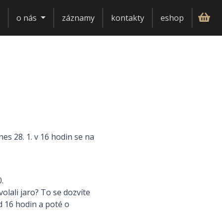
o nás
záznamy
kontakty
eshop
s 28. 1. v 16 hodin se na
0.
olali jaro? To se dozvíte
od 16 hodin a poté o