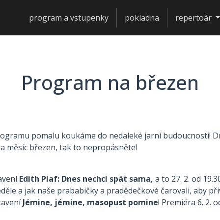
program a vstupenky
pokladna
repertoár
Program na březen
 programu pomalu koukáme do nedaleké jarní budoucnosti! Dne
a měsíc březen, tak to nepropásněte!
tavení
Edith Piaf: Dnes nechci spát sama,
a to 27. 2. od 19.3
eděle a jak naše prababičky a pradědečkové čarovali, aby přiv
tavení
Jémine, jémine, masopust pomine
! Premiéra 6. 2. 
.