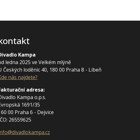
kontakt
Divadlo Kampa
od ledna 2025 ve Velkém mlýně
U Českých loděnic 40, 180 00 Praha 8 - Libeň
Kde nás najdete?
Fakturační adresa
:
Divadlo Kampa o.p.s.
Evropská 1691/35
160 00 Praha 6 - Dejvice
IČO: 26559625
info@divadlokampa.cz