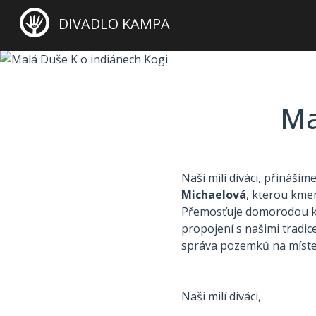
DIVADLO KAMPA
Ma
Naši milí diváci, přináší
Michaelová
, kterou kmen 
Přemosťuje domorodou kul
propojení s našimi tradic
správa pozemků na míste
Naši milí diváci,