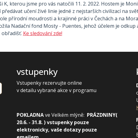
K, kterou jsme pro vás natočili 11. 2. 2022. Hostem je Mon
í předávat učení živé linie jedné z nejstarších civilizací na sv
le přírodní moudrosti a krajinné práci v Čechách a na Mora
aložila Nadační fond Mosty - Puentes, jehož účelem je odku
 obřadišť.
Ke sledování zde!
vstupenky
Vstupenky rezervujte online
v detailu vybrané akce v programu
POKLADNA
ve
Velkém mlýně:
PRÁZDNINY(
20.6. - 31.8. ) vstupenky pouze
elektronicky, vaše dotazy pouze
emailem.