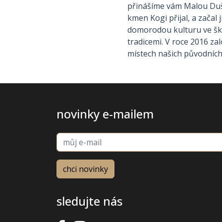
přinášíme vám Malou Duši 
kmen Kogi přijal, a začal j
domorodou kulturu ve ško
tradicemi. V roce 2016 z
místech našich původních
novinky e-mailem
sledujte nás