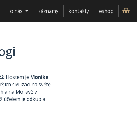
o nás
záznamy
kontakty
eshop
ogi
22
. Hostem je
Monika
ších civilizací na světě.
ch a na Moravě v
ož účelem je odkup a