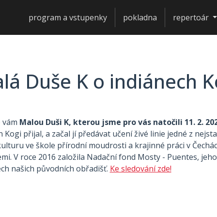
program a vstupenky
pokladna
repertoár
lá Duše K o indiánech K
me vám
Malou Duši K, kterou jsme pro vás natočili 11. 2. 20
Kogi přijal, a začal jí předávat učení živé linie jedné z nejstar
turu ve škole přírodní moudrosti a krajinné práci v Čechá
emi. V roce 2016 založila Nadační fond Mosty - Puentes, jeh
ch našich původních obřadišť.
Ke sledování zde!