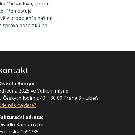
ika Michaelová, kterou
ětě. Přemosťuje
vě v propojení s našimi
p a správa pozemků na
kontakt
Divadlo Kampa
od ledna 2025 ve Velkém mlýně
U Českých loděnic 40, 180 00 Praha 8 - Libeň
Kde nás najdete?
Fakturační adresa
:
Divadlo Kampa o.p.s.
Evropská 1691/35