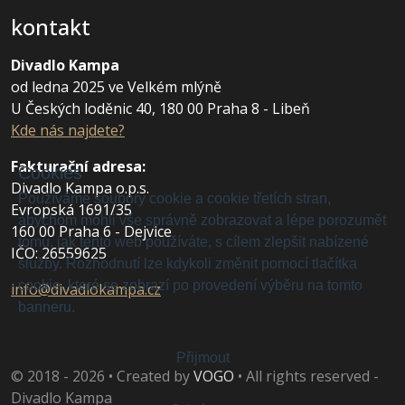
kontakt
Divadlo Kampa
od ledna 2025 ve Velkém mlýně
U Českých loděnic 40, 180 00 Praha 8 - Libeň
Kde nás najdete?
Fakturační adresa
:
Cookies
Divadlo Kampa o.p.s.
Používáme soubory cookie a cookie třetích stran,
Evropská 1691/35
abychom mohli vše správně zobrazovat a lépe porozumět
160 00 Praha 6 - Dejvice
tomu, jak tento web používáte, s cílem zlepšit nabízené
IČO: 26559625
služby. Rozhodnutí lze kdykoli změnit pomocí tlačítka
cookie, které se zobrazí po provedení výběru na tomto
info@divadlokampa.cz
banneru.
Přijmout
© 2018 - 2026 • Created by
VOGO
• All rights reserved -
Divadlo Kampa