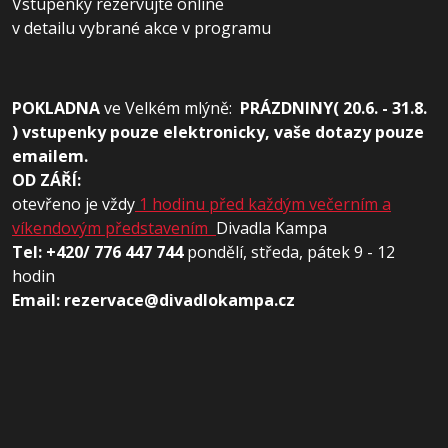
Vstupenky rezervujte online
v detailu vybrané akce v programu
POKLADNA
ve
Velkém mlýně:
PRÁZDNINY( 20.6. - 31.8.
) vstupenky pouze elektronicky, vaše dotazy pouze
emailem.
OD ZÁŘÍ:
otevřeno je vždy
1 hodinu před každým večerním a
víkendovým představením
Divadla Kampa
Tel: +420/ 776 447 744
pondělí, středa, pátek 9 - 12
hodin
Email: rezervace@divadlokampa.cz