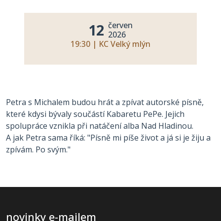
červen
12
2026
19:30 | KC Velký mlýn
Petra s Michalem budou hrát a zpívat autorské písně,
které kdysi bývaly součástí Kabaretu PePe. Jejich
spolupráce vznikla při natáčení alba Nad Hladinou.
A jak Petra sama říká: "Písně mi píše život a já si je žiju a
zpívám. Po svým."
novinky e-mailem