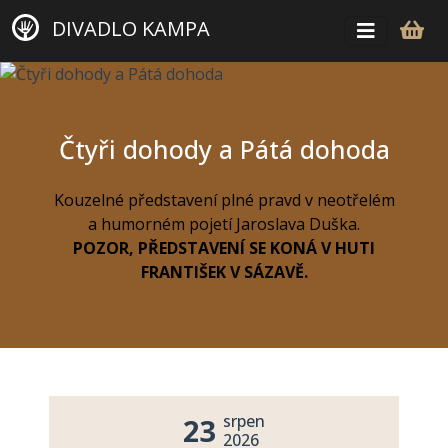
DIVADLO KAMPA
Čtyři dohody a Pátá dohoda
Kouzelné představení plné pravd v neotřelém
a humorném pojetí Jaroslava Duška.
POZOR, PŘEDSTAVENÍ SE KONÁ V HUTI
FRANTIŠEK V SÁZAVĚ.
srpen
23
2026