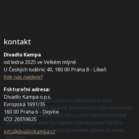
kontakt
Divadlo Kampa
od ledna 2025 ve Velkém mlýně
U Českých loděnic 40, 180 00 Praha 8 - Libeň
Kde nás najdete?
Fakturační adresa
:
Cookies
Divadlo Kampa o.p.s.
Používáme soubory cookie a cookie třetích stran,
Evropská 1691/35
abychom mohli vše správně zobrazovat a lépe porozumět
160 00 Praha 6 - Dejvice
tomu, jak tento web používáte, s cílem zlepšit nabízené
IČO: 26559625
služby. Rozhodnutí lze kdykoli změnit pomocí tlačítka
cookie, které se zobrazí po provedení výběru na tomto
info@divadlokampa.cz
banneru.