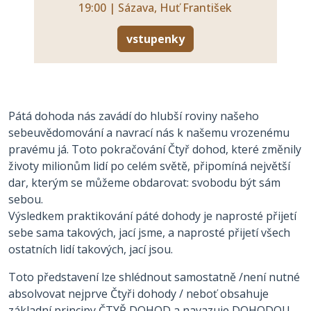
19:00 | Sázava, Huť František
vstupenky
Pátá dohoda nás zavádí do hlubší roviny našeho
sebeuvědomování a navrací nás k našemu vrozenému
pravému já. Toto pokračování Čtyř dohod, které změnily
životy milionům lidí po celém světě, připomíná největší
dar, kterým se můžeme obdarovat: svobodu být sám
sebou.
Výsledkem praktikování páté dohody je naprosté přijetí
sebe sama takových, jací jsme, a naprosté přijetí všech
ostatních lidí takových, jací jsou.
Toto představení lze shlédnout samostatně /není nutné
absolvovat nejprve Čtyři dohody / neboť obsahuje
základní principy ČTYŘ DOHOD a navazuje DOHODOU