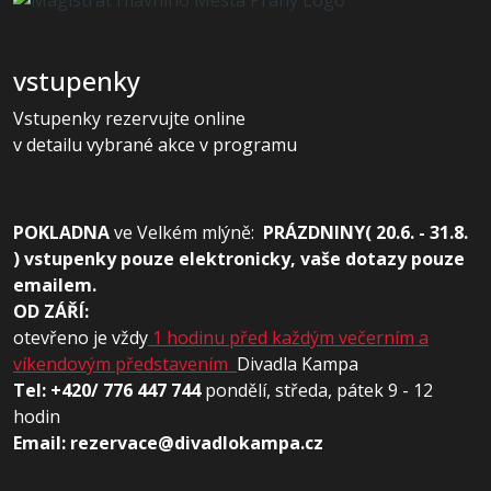
vstupenky
Vstupenky rezervujte online
v detailu vybrané akce v programu
POKLADNA
ve
Velkém mlýně:
PRÁZDNINY( 20.6. - 31.8.
) vstupenky pouze elektronicky, vaše dotazy pouze
emailem.
OD ZÁŘÍ:
otevřeno je vždy
1 hodinu před každým večerním a
víkendovým představením
Divadla Kampa
Tel: +420/ 776 447 744
pondělí, středa, pátek 9 - 12
hodin
Email: rezervace@divadlokampa.cz