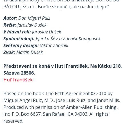
PÁTOU jež zní: „Buďte skeptičtí, ale naslouchejte“.
Autor:
Don Miguel Ruiz
Režie:
Jaroslav Dušek
V hlavní roli:
Jaroslav Dušek
Spoluúčinkují:
Pjér La Šé'z a Zdeněk Konopásek
Světelný design:
Viktor Zborník
Zvuk:
Martin Dušek
Představení se koná v Huti František, Na Kácku 218,
Sázava 28506.
Huť František
Based on the book The Fifth Agreement © 2010 by
Miguel Angel Ruiz, M.D., Jose Luis Ruiz, and Janet Mills.
Produced with permission of Amber-Allen Publishing,
Inc. P.O. Box 6657, San Rafael, CA 94903. All rights
reserved.