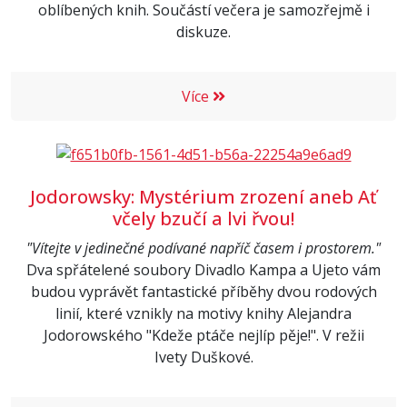
oblíbených knih. Součástí večera je samozřejmě i
diskuze.
Více
Jodorowsky: Mystérium zrození aneb Ať
včely bzučí a lvi řvou!
"Vítejte v jedinečné podívané napříč časem i prostorem."
Dva spřátelené soubory Divadlo Kampa a Ujeto vám
budou vyprávět fantastické příběhy dvou rodových
linií, které vznikly na motivy knihy Alejandra
Jodorowského "Kdeže ptáče nejlíp pěje!". V režii
Ivety Duškové.