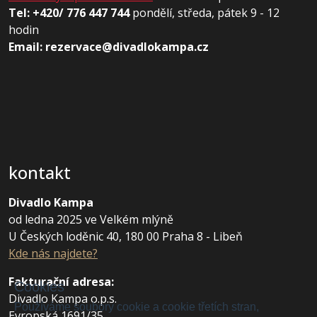
Tel: +420/ 776 447 744
pondělí, středa, pátek 9 - 12
hodin
Email: rezervace@divadlokampa.cz
kontakt
Divadlo Kampa
od ledna 2025 ve Velkém mlýně
U Českých loděnic 40, 180 00 Praha 8 - Libeň
Kde nás najdete?
Fakturační adresa
:
Cookies
Divadlo Kampa o.p.s.
Používáme soubory cookie a cookie třetích stran,
Evropská 1691/35