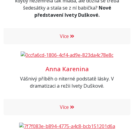
kdyby nezemřela tak mladá, ale dožila se třeba
šedesátky a stala se z ní babička?
Nové
představení Ivety Duškové.
Více
Anna Karenina
Vášnivý příběh o niterné podstatě lásky. V
dramatizaci a režii Ivety Duškové.
Více